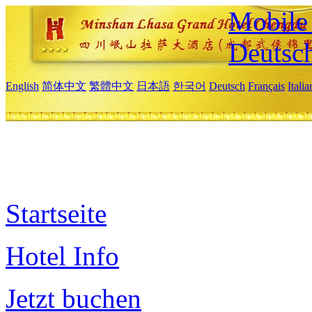
Mobile 
Deutsc
English
简体中文
繁體中文
日本語
한국어
Deutsch
Français
Itali
Startseite
Hotel Info
Jetzt buchen