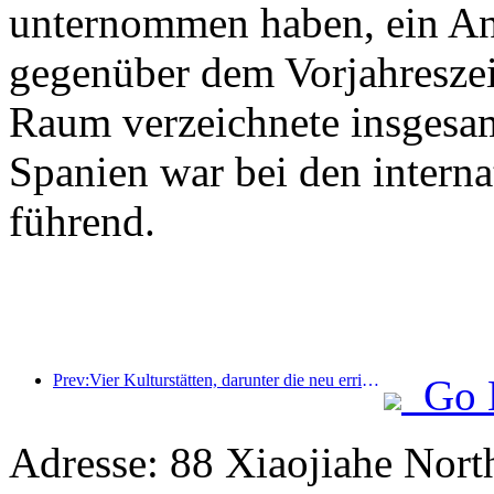
unternommen haben, ein An
gegenüber dem Vorjahreszeit
Raum verzeichnete insgesa
Spanien war bei den intern
führend.
Prev:Vier Kulturstätten, darunter die neu errichtete „Jinling Poetry Hall“ im malerischen Gebiet des Xuanwu-Sees in Nanjing, wurden offiziell eröffnet.
Go 
Adresse: 88 Xiaojiahe North 