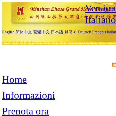
Version
Italiano
English
简体中文
繁體中文
日本語
한국어
Deutsch
Français
Itali
Home
Informazioni
Prenota ora