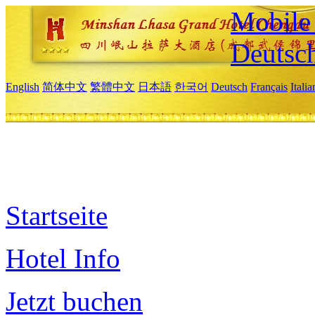
Mobile 
Deutsc
English
简体中文
繁體中文
日本語
한국어
Deutsch
Français
Itali
Startseite
Hotel Info
Jetzt buchen