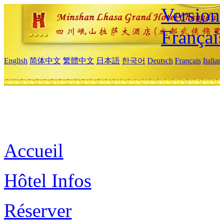
Versio
Françai
English
简体中文
繁體中文
日本語
한국어
Deutsch
Français
Itali
Accueil
Hôtel Infos
Réserver