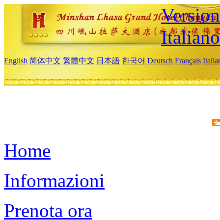
Version
Italiano
English
简体中文
繁體中文
日本語
한국어
Deutsch
Français
Itali
Home
Informazioni
Prenota ora