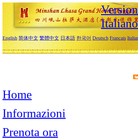
Version
Italiano
English
简体中文
繁體中文
日本語
한국어
Deutsch
Français
Itali
Home
Informazioni
Prenota ora