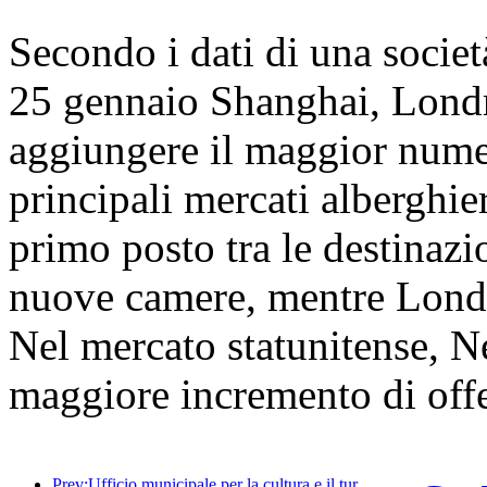
Secondo i dati di una società 
25 gennaio Shanghai, Lond
aggiungere il maggior numer
principali mercati alberghie
primo posto tra le destinazi
nuove camere, mentre Lond
Nel mercato statunitense, Ne
maggiore incremento di off
Prev:Ufficio municipale per la cultura e il turismo di Pechino: nel 2025, Pechino ha accolto 5,48 milioni di turisti in arrivo, con un aumento annuo del 39%.