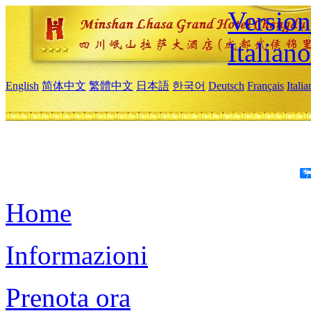
Version
Italiano
English
简体中文
繁體中文
日本語
한국어
Deutsch
Français
Itali
Home
Informazioni
Prenota ora