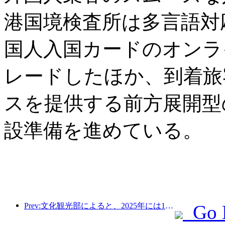
港国境検査所は多言語対
国人入国カードのオンラ
レードしたほか、到着旅
スを提供する前方展開型
設準備を進めている。
Prev:文化観光部によると、2025年には16,994か所のA級景勝地が75億1000万人の観光客を迎え、5544億9000万元の観光収入を生み出した。
Go 