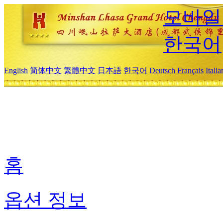
모바일
한국어
English
简体中文
繁體中文
日本語
한국어
Deutsch
Français
Itali
홈
옵션 정보