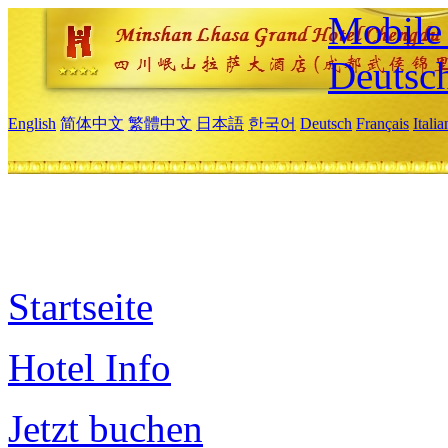
Mobile 
Deutsc
English
简体中文
繁體中文
日本語
한국어
Deutsch
Français
Itali
Startseite
Hotel Info
Jetzt buchen