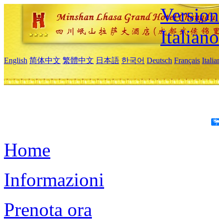
Version
Italiano
English
简体中文
繁體中文
日本語
한국어
Deutsch
Français
Itali
Home
Informazioni
Prenota ora