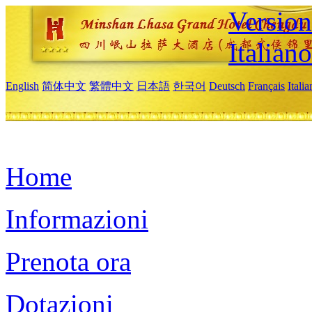
Version
Italiano
English
简体中文
繁體中文
日本語
한국어
Deutsch
Français
Itali
Home
Informazioni
Prenota ora
Dotazioni