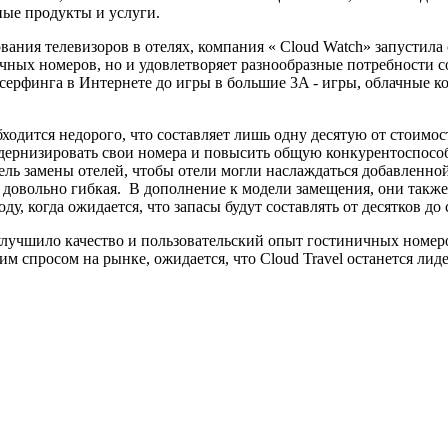
ые продукты и услуги.
ния телевизоров в отелях, компания « Cloud Watch» запустил
ичных номеров, но и удовлетворяет разнообразные потребности
 серфинга в Интернете до игры в большие 3A - игры, облачные 
бходится недорого, что составляет лишь одну десятую от стоим
дернизировать свои номера и повысить общую конкурентоспособ
одель замены отелей, чтобы отели могли наслаждаться добавленн
 довольно гибкая. В дополнение к модели замещения, они также
у, когда ожидается, что запасы будут составлять от десятков до
лучшило качество и пользовательский опыт гостиничных номеро
 спросом на рынке, ожидается, что Cloud Travel останется лид