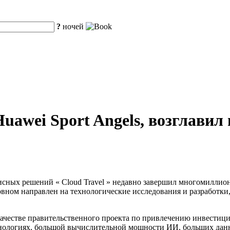
?
ночей
uawei Sport Angels, возглави
исных решений « Cloud Travel » недавно завершил многомиллио
сновном направлен на технологические исследования и разработ
 качестве правительственного проекта по привлечению инвестици
ехнологиях, большой вычислительной мощности ИИ, больших данн