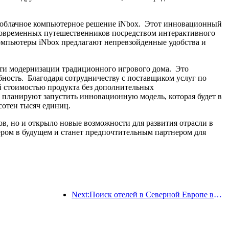
а облачное компьютерное решение iNbox. Этот инновационный
 современных путешественников посредством интерактивного
компьютеры iNbox предлагают непревзойденные удобства и
ости модернизации традиционного игрового дома. Это
ность. Благодаря сотрудничеству с поставщиком услуг по
ой стоимостью продукта без дополнительных
 планируют запустить инновационную модель, которая будет в
 сотен тысяч единиц.
в, но и открыло новые возможности для развития отрасли в
ером в будущем и станет предпочтительным партнером для
Next:Поиск отелей в Северной Европе вырос в 2 раза