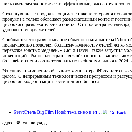
пользователям экономически эффективные, высокотехнологичн
Столкнувшись с продолжающимся снижением уровня использова
продукт не только обогащает развлекательный контент гостин
цифрового развлекательного опыта. От просмотра телевизора,
удовольствие для жителей.
Сообщается, что развертывание облачного компьютера iNbox о
преимущество позволяет большему количеству отелей легко мо
перевозке золотых медалей, « Cloud Travel» также запустил м
инвестиций. Рыночная стратегия « облачного плавания» также
большей степени соответствовать потребностям рынка в 2024 год
Успешное применение облачного компьютера iNbox не только у
целом. С непрерывным технологическим прогрессом и растущим
цифровой модернизации гостиничного бизнеса.
Prev:Отель Big Film Hotel: тема кино в эпоху цифровых технологий
Go Back
адрес: 88, ул. шоцзя, д.