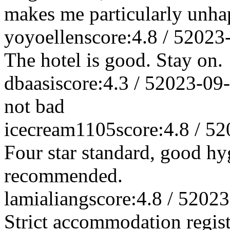
makes me particularly unha
yoyoellen
score:4.8 / 5
2023
The hotel is good. Stay on.
dbaasi
score:4.3 / 5
2023-09
not bad
icecream1105
score:4.8 / 5
2
Four star standard, good hyg
recommended.
lamialiang
score:4.8 / 5
2023
Strict accommodation regist