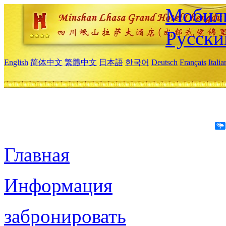
Мобиль
Русски
English
简体中文
繁體中文
日本語
한국어
Deutsch
Français
Itali
Главная
Информация
забронировать