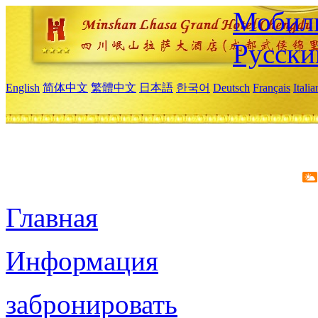
Мобиль
Русски
English
简体中文
繁體中文
日本語
한국어
Deutsch
Français
Itali
Главная
Информация
забронировать