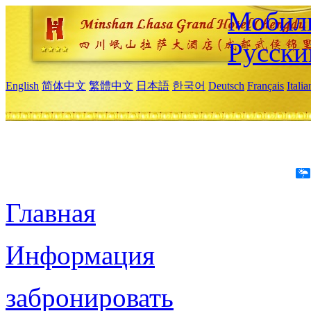
Мобиль
Русски
English
简体中文
繁體中文
日本語
한국어
Deutsch
Français
Itali
Главная
Информация
забронировать