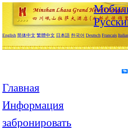
Мобиль
Русски
English
简体中文
繁體中文
日本語
한국어
Deutsch
Français
Itali
Главная
Информация
забронировать