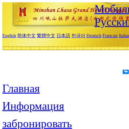
Мобиль
Русски
English
简体中文
繁體中文
日本語
한국어
Deutsch
Français
Itali
Главная
Информация
забронировать