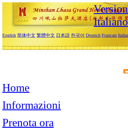
Version
Italiano
English
简体中文
繁體中文
日本語
한국어
Deutsch
Français
Itali
Home
Informazioni
Prenota ora