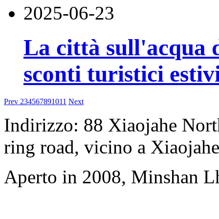
2025-06-23
La città sull'acqua 
sconti turistici estiv
Prev
2
3
4
5
6
7
8
9
10
11
Next
Indirizzo: 88 Xiaojahe North
ring road, vicino a Xiaojahe
Aperto in 2008, Minshan L