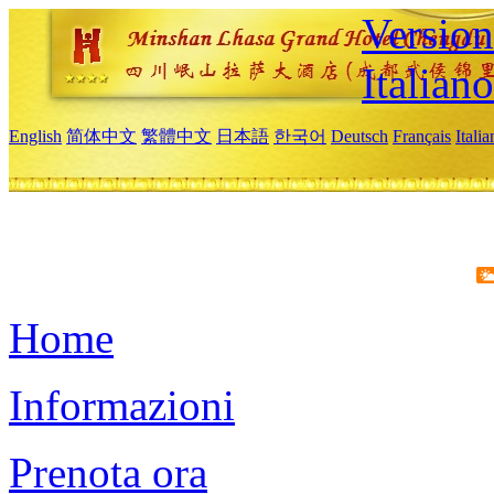
Version
Italiano
English
简体中文
繁體中文
日本語
한국어
Deutsch
Français
Itali
Home
Informazioni
Prenota ora