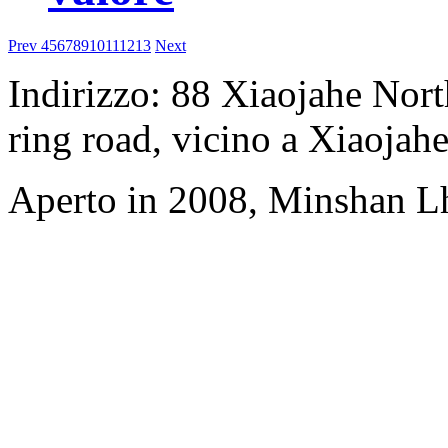
Prev
4
5
6
7
8
9
10
11
12
13
Next
Indirizzo: 88 Xiaojahe North
ring road, vicino a Xiaojahe
Aperto in 2008, Minshan L